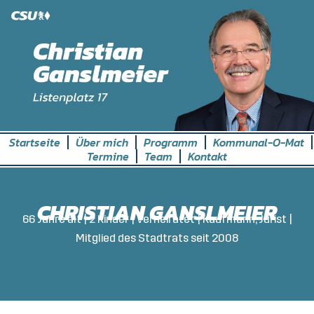
Skip
to
content
Startseite
Über mich
Programm
Kommunal-O-Mat
Termine
Team
Kontakt
CHRISTIAN GANSLMEIER
66 Jahre alt | 2 Kinder | verheiratet | Kaufmann, Jurist |
Mitglied des Stadtrats seit 2008