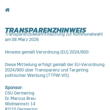
Skip
to
content
TRANSPARENZHINWEIS
Transparenzbekanntmachung zur Kommunalwahl
am 08. März 2026
Hinweis gemäß Verordnung (EU) 2024/900:
Diese Mitteilung erfolgt gemäß der EU-Verordnung
2024/900 über Transparenz und Targeting
politischer Werbung (TTPW-VO).
Sponsor:
CSU Germering
Dr. Marcus Breu
Widmannstr. 14
82110 Germering